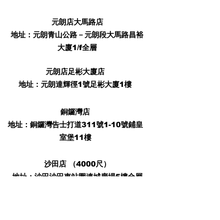
元朗店大馬路店
地址：元朗青山公路－元朗段大馬路昌裕
大廈1/f全層
元朗店足彬大廈店
​地址：元朗達輝徑1號足彬大廈1樓
銅鑼灣店
​地址：銅鑼灣告士打道311號1-10號鋪皇
室堡11樓
沙田店 （4000尺）
地址：沙田沙田車站圍連城廣場5樓全層
屯門店
地址：屯門震寰路6號貝爾特酒店2樓全層